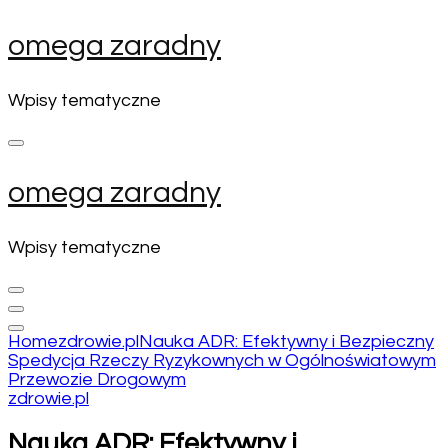
Skip
omega zaradny
to
content
(Press
Wpisy tematyczne
Enter)
omega zaradny
Wpisy tematyczne
Home
zdrowie.pl
Nauka ADR: Efektywny i Bezpieczny
Spedycja Rzeczy Ryzykownych w Ogólnoświatowym
Przewozie Drogowym
zdrowie.pl
Nauka ADR: Efektywny i