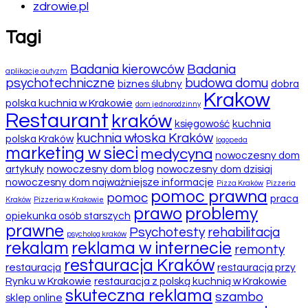
zdrowie.pl
Tagi
Badania kierowców
Badania
aplikacje autyzm
psychotechniczne
budowa domu
biznes ślubny
dobra
Krakow
polska kuchnia w Krakowie
dom jednorodzinny
Restaurant
kraków
księgowość
kuchnia
kuchnia włoska Kraków
polska Kraków
logopeda
marketing w sieci
medycyna
nowoczesny dom
artykuły
nowoczesny dom blog
nowoczesny dom dzisiaj
nowoczesny dom najważniejsze informacje
Pizza Kraków
Pizzeria
pomoc prawna
pomoc
praca
Kraków
Pizzeria w Krakowie
prawo
problemy
opiekunka osób starszych
prawne
Psychotesty
rehabilitacja
psycholog kraków
rekalam
reklama w internecie
remonty
restauracja Kraków
restauracja
restauracja przy
Rynku w Krakowie
restauracja z polską kuchnią w Krakowie
skuteczna reklama
szambo
sklep online