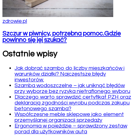
zdrowie.pl
Szczur w piwnicy, potrzebna pomoc.Gdzie
powinno się jej szukać?
Ostatnie wpisy
Jak dobrać szambo do liczby mieszkańców i
warunków działki? Najczęstsze błędy
inwestorów.
Szamba wodoszczelne – jak uniknąć błędów
przy wyborze bez ryzyka nietrafionego wyboru
Dlaczego warto sprawdzić certyfikat PZH oraz
deklaracją zgodności wyrobu podczas zakupu
betonowego szamba?
Współczesne meble sklepowe jako element
przemyślanej organizacji sprzedaży
Ergonomia w pojeździe – sprawdzony zestaw
porad dla użytkowników auta