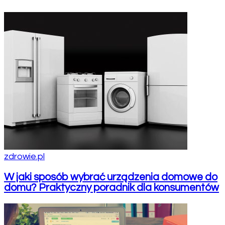
zdrowie.pl
W jaki sposób wybrać urządzenia domowe do
domu? Praktyczny poradnik dla konsumentów