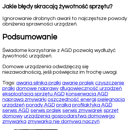
Jakie błędy skracają żywotność sprzętu?
Ignorowanie drobnych awarii to najczęstsze powody
obniżenia sprawności urządzeń.
Podsumowanie
Świadome korzystanie z AGD pozwolą wydłużyć
żywotność urządzeń.
Domowe urządzenia odwdzięczą się
niezawodnością, jeśli poświęcisz im trochę uwagi.
Tags:
awaria silnika pralki
awarie pralek
czyszczenie
pralki
domowe naprawy
długowieczność urządzeń
eksploatacja sprzętu AGD
konserwacja AGD
naprawa zmywarki
oszczędność energii
pielęgnacja
urządzeń
porady AGD
pralka
profilaktyka AGD
serwis AGD
serwis pralek
serwis zmywarek
sprzęt
domowy
urządzenia gospodarstwa domowego
zmywarka
zmywarka nie domywa naczyń