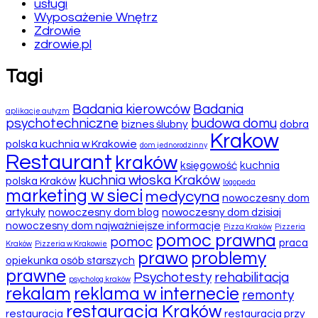
usługi
Wyposażenie Wnętrz
Zdrowie
zdrowie.pl
Tagi
Badania kierowców
Badania
aplikacje autyzm
psychotechniczne
budowa domu
biznes ślubny
dobra
Krakow
polska kuchnia w Krakowie
dom jednorodzinny
Restaurant
kraków
księgowość
kuchnia
kuchnia włoska Kraków
polska Kraków
logopeda
marketing w sieci
medycyna
nowoczesny dom
artykuły
nowoczesny dom blog
nowoczesny dom dzisiaj
nowoczesny dom najważniejsze informacje
Pizza Kraków
Pizzeria
pomoc prawna
pomoc
praca
Kraków
Pizzeria w Krakowie
prawo
problemy
opiekunka osób starszych
prawne
Psychotesty
rehabilitacja
psycholog kraków
rekalam
reklama w internecie
remonty
restauracja Kraków
restauracja
restauracja przy