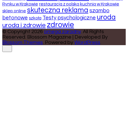
Rynku w Krakowie
restauracja z polską kuchnią w Krakowie
skuteczna reklama
szambo
sklep online
uroda
betonowe
Testy psychologiczne
szkoła
zdrowie
uroda i zdrowie
© Copyright 2026
omega zaradny
. All Rights
Reserved.
Blossom Magazine | Developed By
Blossom Themes
.
Powered by
WordPress
.