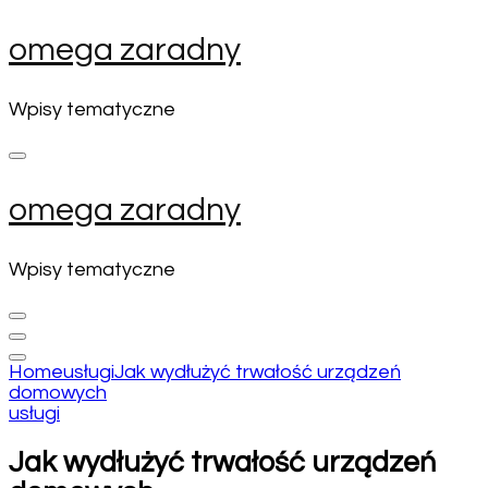
Skip
omega zaradny
to
content
(Press
Wpisy tematyczne
Enter)
omega zaradny
Wpisy tematyczne
Home
usługi
Jak wydłużyć trwałość urządzeń
domowych
usługi
Jak wydłużyć trwałość urządzeń