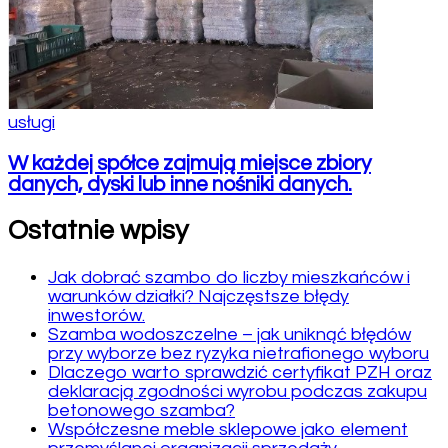
usługi
W każdej spółce zajmują miejsce zbiory
danych, dyski lub inne nośniki danych.
Ostatnie wpisy
Jak dobrać szambo do liczby mieszkańców i
warunków działki? Najczęstsze błędy
inwestorów.
Szamba wodoszczelne – jak uniknąć błędów
przy wyborze bez ryzyka nietrafionego wyboru
Dlaczego warto sprawdzić certyfikat PZH oraz
deklaracją zgodności wyrobu podczas zakupu
betonowego szamba?
Współczesne meble sklepowe jako element