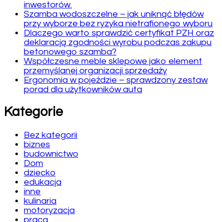
inwestorów.
Szamba wodoszczelne – jak uniknąć błędów
przy wyborze bez ryzyka nietrafionego wyboru
Dlaczego warto sprawdzić certyfikat PZH oraz
deklaracją zgodności wyrobu podczas zakupu
betonowego szamba?
Współczesne meble sklepowe jako element
przemyślanej organizacji sprzedaży
Ergonomia w pojeździe – sprawdzony zestaw
porad dla użytkowników auta
Kategorie
Bez kategorii
biznes
budownictwo
Dom
dziecko
edukacja
inne
kulinaria
motoryzacja
praca