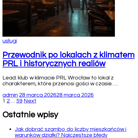
usługi
Przewodnik po lokalach z klimatem
PRL i historycznych realiów
Lead: klub w klimacie PRL Wrocław to lokal z
charakterem, które przenosi gości w czasie. …
admin
28 marca 2026
28 marca 2026
Nawigacja
Page
Page
Page
1
2
…
59
Next
po
Ostatnie wpisy
wpisach
Jak dobrać szambo do liczby mieszkańców i
warunków działki? Najczęstsze błędy