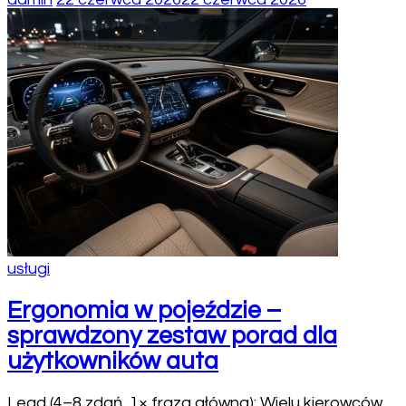
usługi
Ergonomia w pojeździe –
sprawdzony zestaw porad dla
użytkowników auta
Lead (4–8 zdań, 1× fraza główna): Wielu kierowców