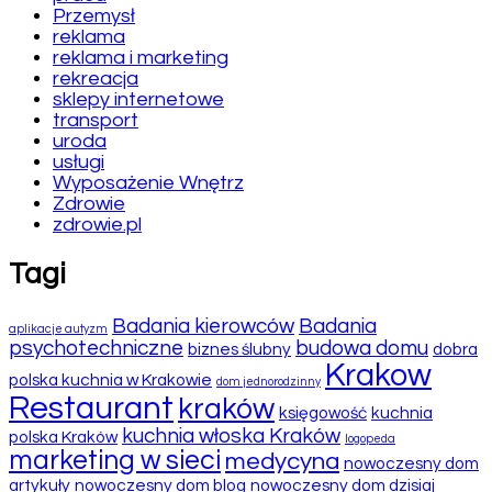
Przemysł
reklama
reklama i marketing
rekreacja
sklepy internetowe
transport
uroda
usługi
Wyposażenie Wnętrz
Zdrowie
zdrowie.pl
Tagi
Badania kierowców
Badania
aplikacje autyzm
psychotechniczne
budowa domu
biznes ślubny
dobra
Krakow
polska kuchnia w Krakowie
dom jednorodzinny
Restaurant
kraków
księgowość
kuchnia
kuchnia włoska Kraków
polska Kraków
logopeda
marketing w sieci
medycyna
nowoczesny dom
artykuły
nowoczesny dom blog
nowoczesny dom dzisiaj