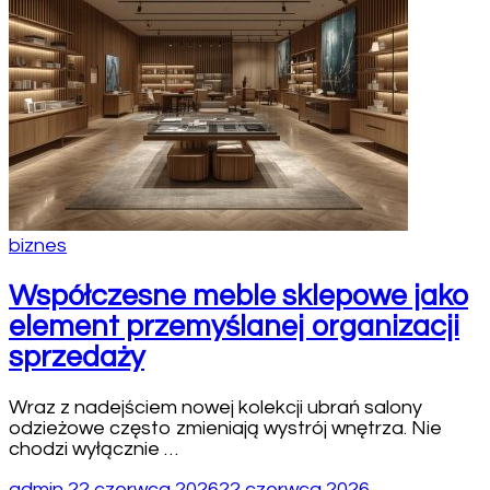
biznes
Współczesne meble sklepowe jako
element przemyślanej organizacji
sprzedaży
Wraz z nadejściem nowej kolekcji ubrań salony
odzieżowe często zmieniają wystrój wnętrza. Nie
chodzi wyłącznie …
admin
22 czerwca 2026
22 czerwca 2026