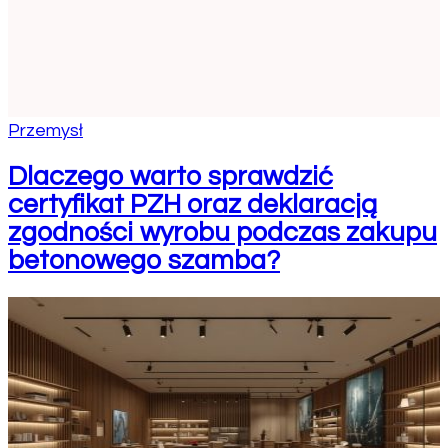
Przemysł
Dlaczego warto sprawdzić
certyfikat PZH oraz deklaracją
u
zgodności wyrobu podczas zakupu
betonowego szamba?