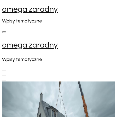
Skip
omega zaradny
to
content
Wpisy tematyczne
(Press
Enter)
omega zaradny
Wpisy tematyczne