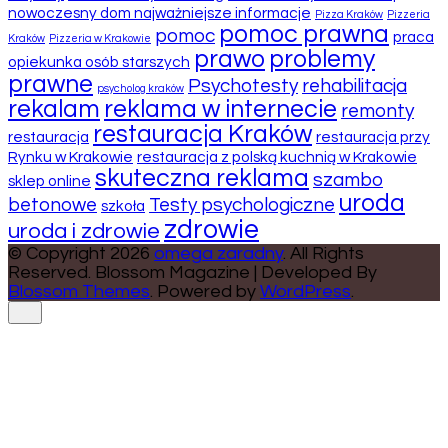
nowoczesny dom najważniejsze informacje
Pizza Kraków
Pizzeria
pomoc prawna
pomoc
praca
Kraków
Pizzeria w Krakowie
prawo
problemy
opiekunka osób starszych
prawne
Psychotesty
rehabilitacja
psycholog kraków
rekalam
reklama w internecie
remonty
restauracja Kraków
restauracja
restauracja przy
Rynku w Krakowie
restauracja z polską kuchnią w Krakowie
skuteczna reklama
szambo
sklep online
uroda
betonowe
Testy psychologiczne
szkoła
zdrowie
uroda i zdrowie
© Copyright 2026
omega zaradny
. All Rights
Reserved.
Blossom Magazine | Developed By
Blossom Themes
.
Powered by
WordPress
.